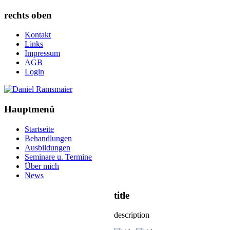
rechts oben
Kontakt
Links
Impressum
AGB
Login
Hauptmenü
Startseite
Behandlungen
Ausbildungen
Seminare u. Termine
Über mich
News
title
description